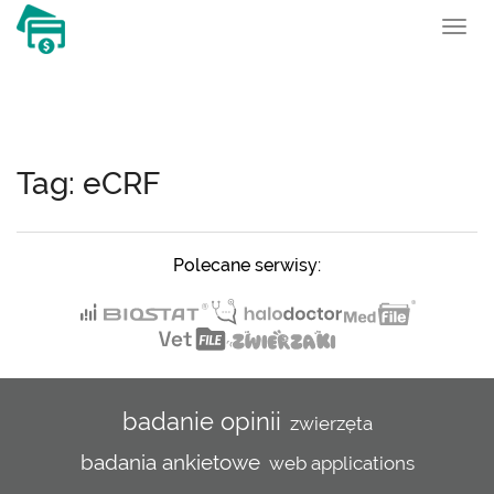
To
nav
Tag: eCRF
Polecane serwisy:
badanie opinii
zwierzęta
badania ankietowe
web applications