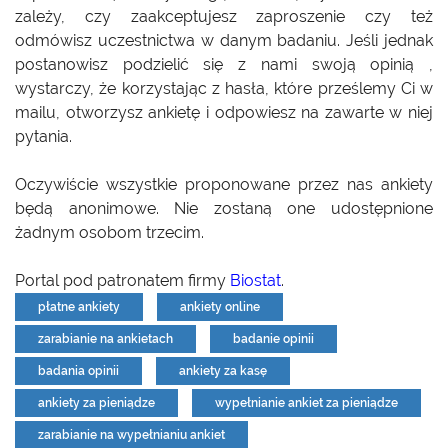
zależy, czy zaakceptujesz zaproszenie czy też
odmówisz uczestnictwa w danym badaniu. Jeśli jednak
postanowisz podzielić się z nami swoją opinią ,
wystarczy, że korzystając z hasła, które prześlemy Ci w
mailu, otworzysz ankietę i odpowiesz na zawarte w niej
pytania.
Oczywiście wszystkie proponowane przez nas ankiety
będą anonimowe. Nie zostaną one udostępnione
żadnym osobom trzecim.
Portal pod patronatem firmy
Biostat
.
płatne ankiety
ankiety online
zarabianie na ankietach
badanie opinii
badania opinii
ankiety za kasę
ankiety za pieniądze
wypełnianie ankiet za pieniądze
zarabianie na wypełnianiu ankiet