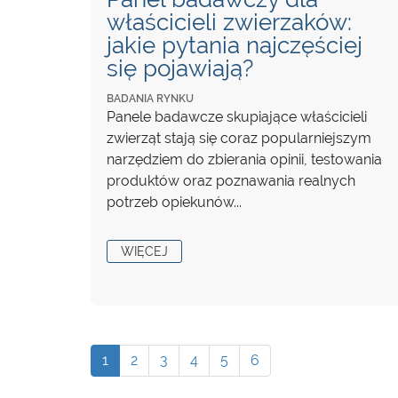
właścicieli zwierzaków:
jakie pytania najczęściej
się pojawiają?
BADANIA RYNKU
Panele badawcze skupiające właścicieli
zwierząt stają się coraz popularniejszym
narzędziem do zbierania opinii, testowania
produktów oraz poznawania realnych
potrzeb opiekunów...
WIĘCEJ
1
2
3
4
5
6