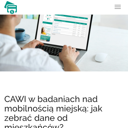
To
nav
CAWI w badaniach nad
mobilnością miejską: jak
zebrać dane od
mieszkańców?