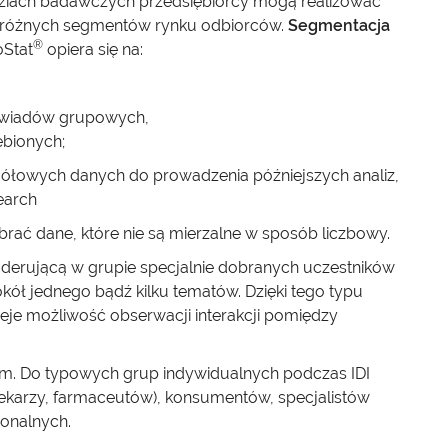
iach badawczych przedsiębiorcy mogą realizować
do różnych segmentów rynku odbiorców.
Segmentacja
®
Stat
opiera się na:
ywiadów grupowych,
bionych;
ółowych danych do prowadzenia późniejszych analiz,
search
ać dane, które nie są mierzalne w sposób liczbowy.
derującą w grupie specjalnie dobranych uczestników
kół jednego bądź kilku tematów. Dzięki tego typu
eje możliwość obserwacji interakcji pomiędzy
m. Do typowych grup indywidualnych podczas IDI
(lekarzy, farmaceutów), konsumentów, specjalistów
jonalnych.