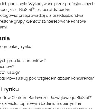
na ich podstawie. Wykonywane przez profesjonalnych
®
ecjaliści BioStat
, eksperci ds. badań
jologowie; przeprowadzą dla przedsiębiorstwa
kreślone grupy klientów zainteresowane Państwa
ami.
ania
segmentacji rynku:
lnych grup konsumentów ?
umentów?
w i usług?
duktów i usług pod względem działań konkurencji?
i rynku
®
spertów Centrum Badawczo-Rozwojowego BioStat
 Dzięki wielostopniowym badaniom opartym na