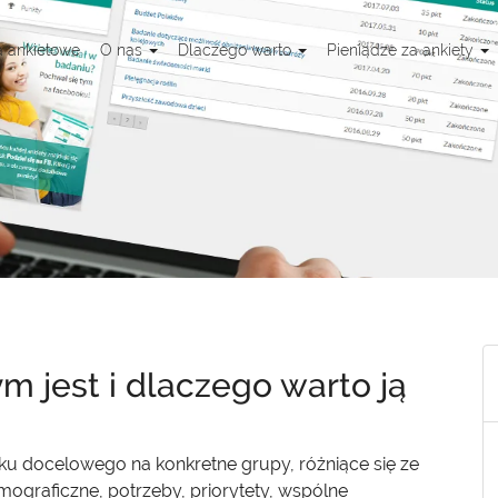
a ankietowe
O nas
Dlaczego warto
Pieniądze za ankiety
m jest i dlaczego warto ją
ynku docelowego na konkretne grupy, różniące się ze
mograficzne, potrzeby, priorytety, wspólne