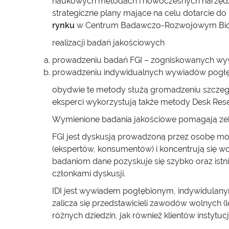
naukowych metodach i nowoczesnych narzędz
strategiczne plany mające na celu dotarcie 
rynku
w Centrum Badawczo-Rozwojowym Bio
realizacji badań jakościowych
prowadzeniu badań FGI – zogniskowanych w
prowadzeniu indywidualnych wywiadów pogłę
obydwie te metody służą gromadzeniu szczeg
eksperci wykorzystują także metody Desk Re
Wymienione badania jakościowe pomagają zebr
FGI jest dyskusją prowadzoną przez osobę mo
(ekspertów, konsumentów) i koncentrują się wo
badaniom dane pozyskuje się szybko oraz istni
członkami dyskusji.
IDI jest wywiadem pogłębionym, indywidulany
zalicza się przedstawicieli zawodów wolnych 
różnych dziedzin, jak również klientów instytuc