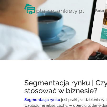
płatne-ankiety.pl
Badani
Segmentacja rynku | Czy
stosować w biznesie?
Segmentacja rynku
jest praktyką dzielenia r
względu na jakieś cechy, w oparciu o: dane de