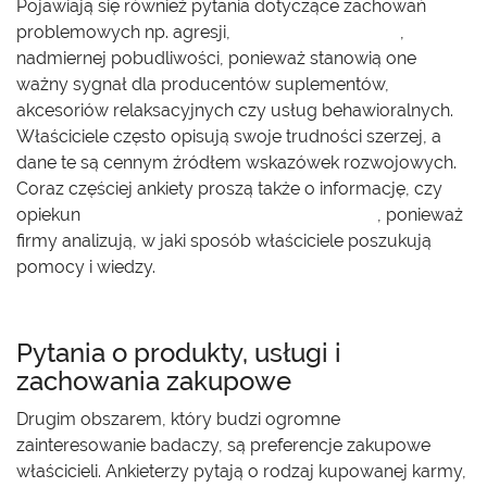
Pojawiają się również pytania dotyczące zachowań
problemowych np. agresji,
lęku separacyjnego
,
nadmiernej pobudliwości, ponieważ stanowią one
ważny sygnał dla producentów suplementów,
akcesoriów relaksacyjnych czy usług behawioralnych.
Właściciele często opisują swoje trudności szerzej, a
dane te są cennym źródłem wskazówek rozwojowych.
Coraz częściej ankiety proszą także o informację, czy
opiekun
konsultuje się ze specjalistą online
, ponieważ
firmy analizują, w jaki sposób właściciele poszukują
pomocy i wiedzy.
Pytania o produkty, usługi i
zachowania zakupowe
Drugim obszarem, który budzi ogromne
zainteresowanie badaczy, są preferencje zakupowe
właścicieli. Ankieterzy pytają o rodzaj kupowanej karmy,